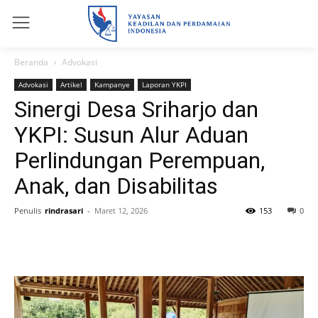
Beranda
Advokasi
Advokasi
Artikel
Kampanye
Laporan YKPI
Sinergi Desa Sriharjo dan
YKPI: Susun Alur Aduan
Perlindungan Perempuan,
Anak, dan Disabilitas
Penulis
rindrasari
-
Maret 12, 2026
153
0