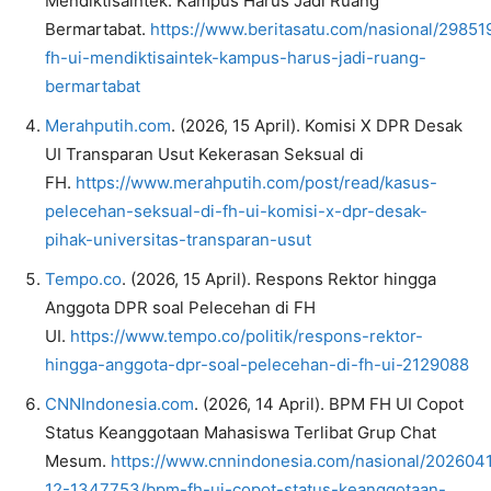
Mendiktisaintek: Kampus Harus Jadi Ruang
Bermartabat.
https://www.beritasatu.com/nasional/29851
fh-ui-mendiktisaintek-kampus-harus-jadi-ruang-
bermartabat
Merahputih.com
. (2026, 15 April). Komisi X DPR Desak
UI Transparan Usut Kekerasan Seksual di
FH.
https://www.merahputih.com/post/read/kasus-
pelecehan-seksual-di-fh-ui-komisi-x-dpr-desak-
pihak-universitas-transparan-usut
Tempo.co
. (2026, 15 April). Respons Rektor hingga
Anggota DPR soal Pelecehan di FH
UI.
https://www.tempo.co/politik/respons-rektor-
hingga-anggota-dpr-soal-pelecehan-di-fh-ui-2129088
CNNIndonesia.com
. (2026, 14 April). BPM FH UI Copot
Status Keanggotaan Mahasiswa Terlibat Grup Chat
Mesum.
https://www.cnnindonesia.com/nasional/20260
12-1347753/bpm-fh-ui-copot-status-keanggotaan-