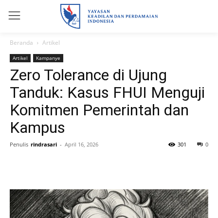
Beranda
Artikel
Artikel
Kampanye
Zero Tolerance di Ujung
Tanduk: Kasus FHUI Menguji
Komitmen Pemerintah dan
Kampus
Penulis
rindrasari
-
April 16, 2026
301
0