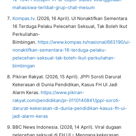
mahasiswa-terlibat-grup-chat-mesum
Kompas.tv
. (2026, 16 April). UI Nonaktifkan Sementara
16 Terduga Pelaku Pelecehan Seksual, Tak Boleh Ikut
Perkuliahan-
Bimbingan.
https://www.kompas.tv/nasional/663190/ui-
nonaktifkan-sementara-16-terduga-pelaku-
pelecehan-seksual-tak-boleh-ikut-perkuliahan-
bimbingan
Pikiran Rakyat. (2026, 15 April). JPPI Soroti Darurat
Kekerasan di Dunia Pendidikan, Kasus FH UI Jadi
Alarm Keras.
https://www.pikiran-
rakyat.com/pendidikan/pr-0110140841/jppi-soroti-
darurat-kekerasan-di-dunia-pendidikan-kasus-fh-ui-
jadi-alarm-keras
BBC News Indonesia. (2026, 14 April). Viral dugaan
pelecehan seksual di FH UI – Mengapa kekerasan