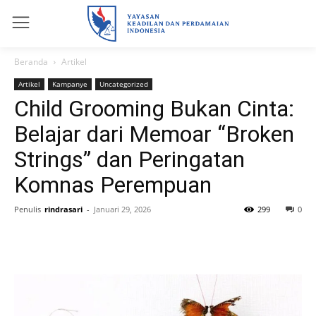
Beranda
Artikel
Artikel
Kampanye
Uncategorized
Child Grooming Bukan Cinta:
Belajar dari Memoar “Broken
Strings” dan Peringatan
Komnas Perempuan
Penulis
rindrasari
-
Januari 29, 2026
299
0