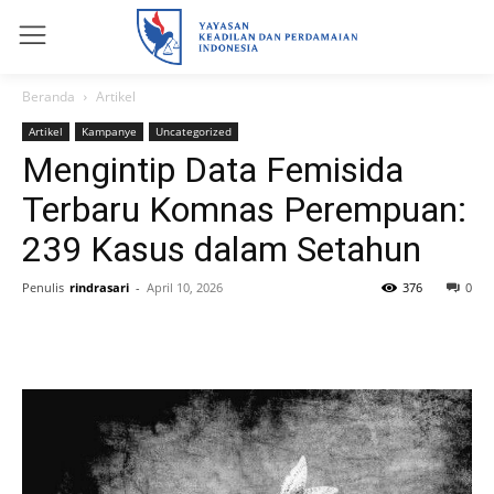
Beranda
Artikel
Artikel
Kampanye
Uncategorized
Mengintip Data Femisida
Terbaru Komnas Perempuan:
239 Kasus dalam Setahun
Penulis
rindrasari
-
April 10, 2026
376
0